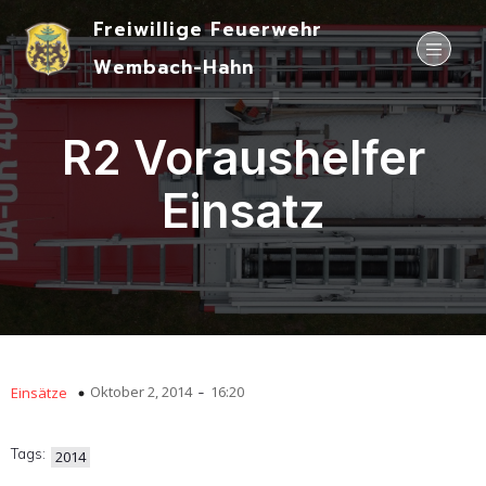
Freiwillige Feuerwehr
Wembach-Hahn
R2 Voraushelfer
Einsatz
-
Oktober 2, 2014
16:20
Einsätze
Tags:
2014