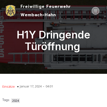
Freiwillige Feuerwehr
Wembach-Hahn
H1Y Dringende
Türöffnung
-
Januar 17, 2024
04:01
Einsätze
Tags:
2024