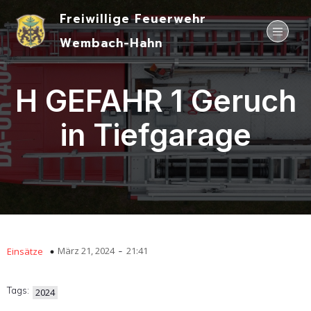
Freiwillige Feuerwehr
Wembach-Hahn
H GEFAHR 1 Geruch
in Tiefgarage
-
März 21, 2024
21:41
Einsätze
Tags:
2024