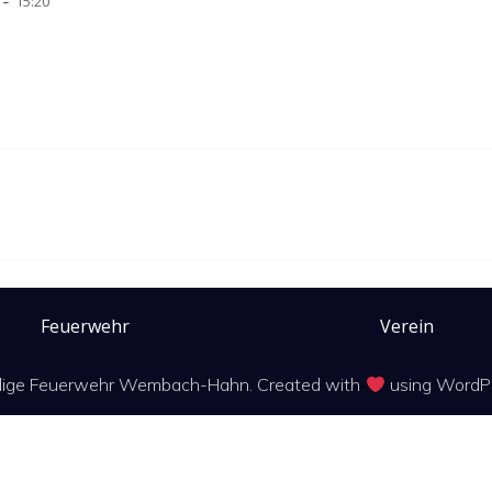
-
15:20
Feuerwehr
Verein
llige Feuerwehr Wembach-Hahn. Created with
using WordP