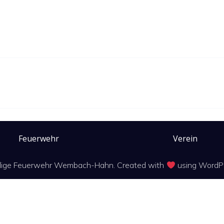
Feuerwehr
Verein
llige Feuerwehr Wembach-Hahn. Created with
using WordP