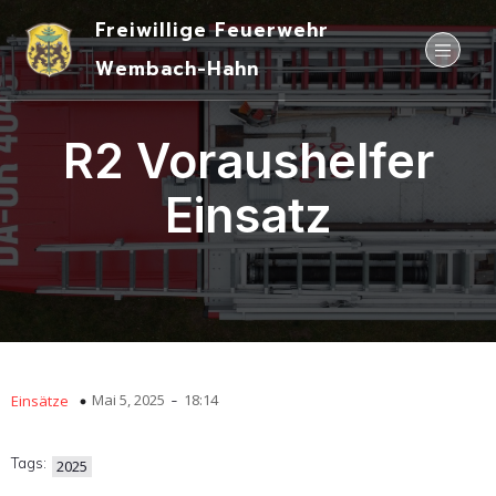
Freiwillige Feuerwehr
Wembach-Hahn
R2 Voraushelfer
Einsatz
-
Mai 5, 2025
18:14
Einsätze
Tags:
2025