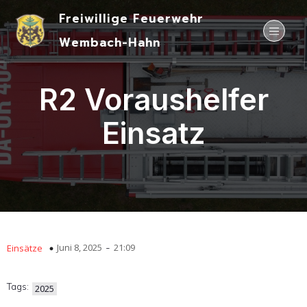
Freiwillige Feuerwehr
Wembach-Hahn
R2 Voraushelfer
Einsatz
-
Juni 8, 2025
21:09
Einsätze
Tags:
2025