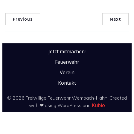
Previous
Next
Jetzt mitmachen!
Feuerwehr
Verein
Kontakt
© 2026 Freiwillige Feuerwehr Wembach-Hahn. Created
Kubio
with ❤ using WordPress and