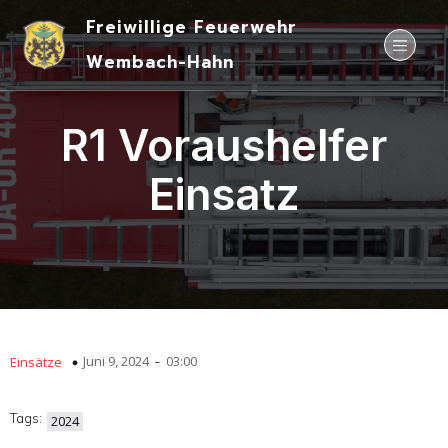
Freiwillige Feuerwehr
Wembach-Hahn
R1 Voraushelfer
Einsatz
-
Juni 9, 2024
03:00
Einsätze
Tags:
2024