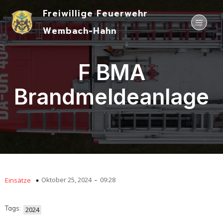
Freiwillige Feuerwehr
Wembach-Hahn
F BMA
Brandmeldeanlage
-
Oktober 25, 2024
09:28
Einsätze
Tags:
2024